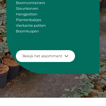
Boomcontainers                           
Steunkorven 
Hangpotten                                   
Plantenbakjes 
Vierkante potten                          
Boomkuipen 
Bekijk het assortiment