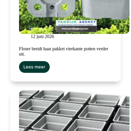
12 juni 2026
Floser breidt haar pakket vierkante potten verder
uit.
Lees meer
Floser
breidt
haar
pakket
vierkante
potten
verder
uit.