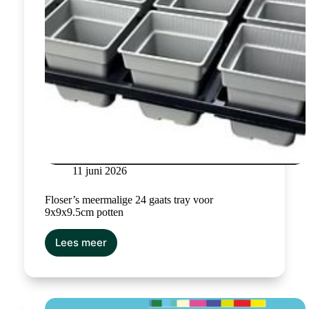
11 juni 2026
Floser’s meermalige 24 gaats tray voor
9x9x9.5cm potten
Lees meer
Floser’s
meermalige
24
gaats
tray