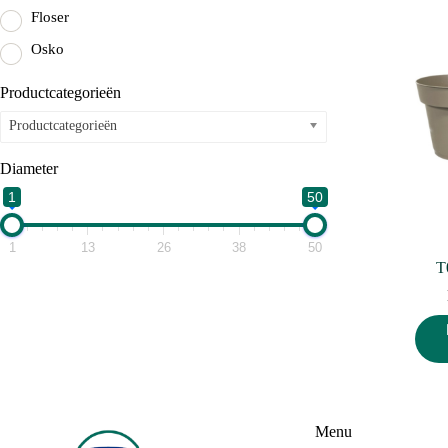
Floser
Osko
Productcategorieën
Productcategorieën
Diameter
1
50
1
13
26
38
50
T
Menu