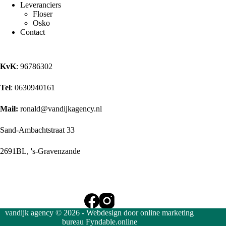
Leveranciers
Floser
Osko
Contact
KvK
: 96786302
Tel
: 0630940161
Mail:
ronald@vandijkagency.nl
Sand-Ambachtstraat 33
2691BL, 's-Gravenzande
vandijk agency © 2026 -
Webdesign
door
online marketing
bureau
Fyndable.online