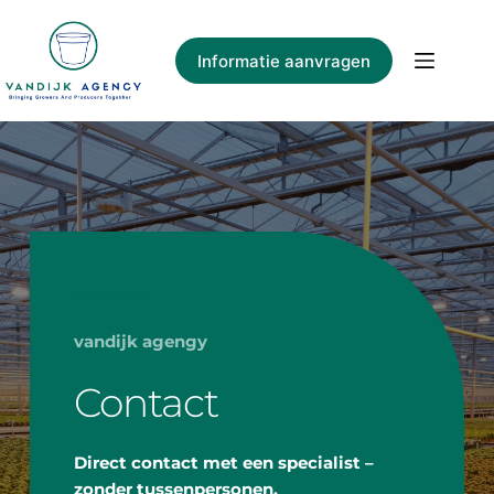
Ga
naar
de
Informatie aanvragen
inhoud
vandijk agengy
Contact
Direct contact met een specialist – 
zonder tussenpersonen.