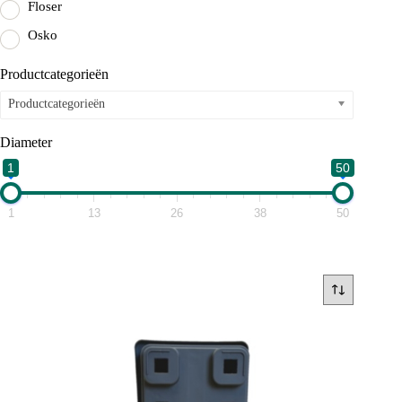
Floser
Osko
Productcategorieën
Productcategorieën
Diameter
1
50
1
13
26
38
50