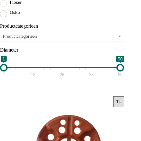
Floser
Osko
Productcategorieën
Productcategorieën
Diameter
1
50
1
13
26
38
50