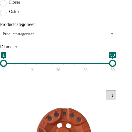
Floser
Osko
Productcategorieën
Productcategorieën
Diameter
1
50
1
13
26
38
50