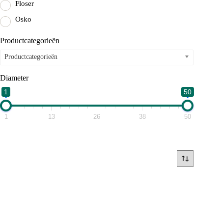
Floser
Osko
Productcategorieën
Productcategorieën
Diameter
1
50
1
13
26
38
50