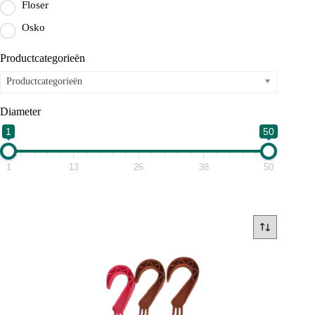
Floser
Osko
Productcategorieën
Productcategorieën
Diameter
1
50
1
13
26
38
50