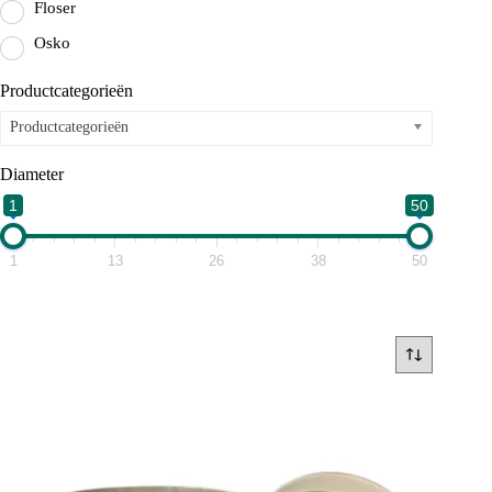
Floser
Osko
Productcategorieën
Productcategorieën
Diameter
1
50
1
13
26
38
50