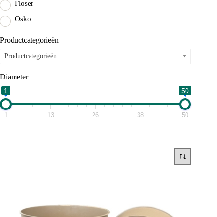
Floser
Osko
Productcategorieën
Productcategorieën
Diameter
1
50
1
13
26
38
50