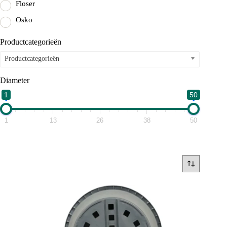
Floser
Osko
Productcategorieën
Productcategorieën
Diameter
1
50
1
13
26
38
50