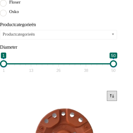
Floser
Osko
Productcategorieën
Productcategorieën
Diameter
1
50
1
13
26
38
50