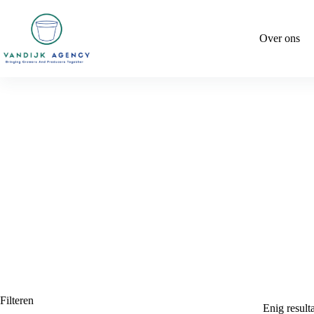
Ga
naar
de
Over ons
inhoud
Filteren
Enig result