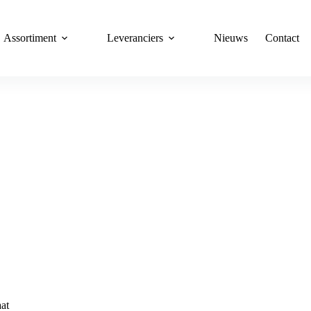
Assortiment
Leveranciers
Nieuws
Contact
23328
Home
23328
aat