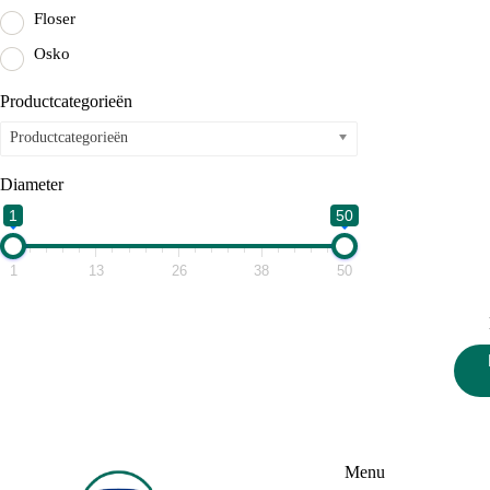
Floser
Osko
Productcategorieën
Productcategorieën
Diameter
1
50
1
13
26
38
50
Menu