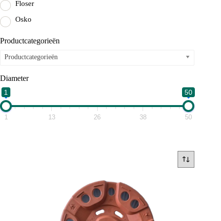
Floser
Osko
Productcategorieën
Productcategorieën
Diameter
1
50
1
13
26
38
50