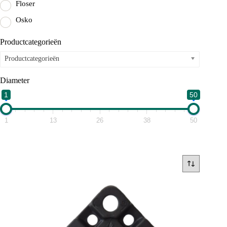
Floser
Osko
Productcategorieën
Productcategorieën
Diameter
1
50
1
13
26
38
50