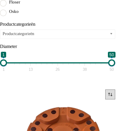
Floser
Osko
Productcategorieën
Productcategorieën
Diameter
1
50
1
13
26
38
50