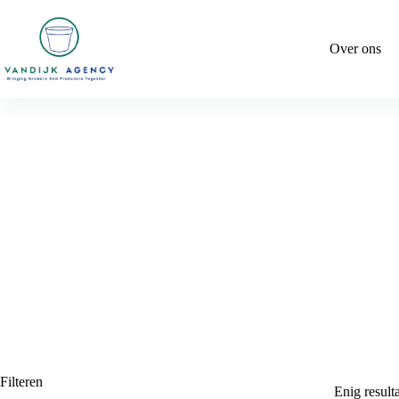
Ga
naar
de
Over ons
inhoud
Filteren
Enig result