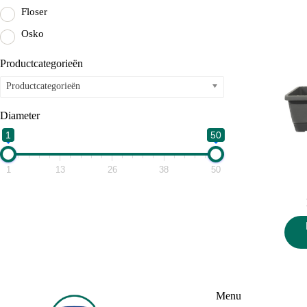
Floser
Osko
Productcategorieën
Productcategorieën
Diameter
1
50
1
13
26
38
50
Menu