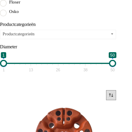
Floser
Osko
Productcategorieën
Productcategorieën
Diameter
1
50
1
13
26
38
50