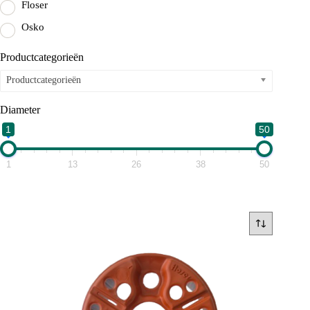
Floser
Osko
Productcategorieën
Productcategorieën
Diameter
1
50
1
13
26
38
50