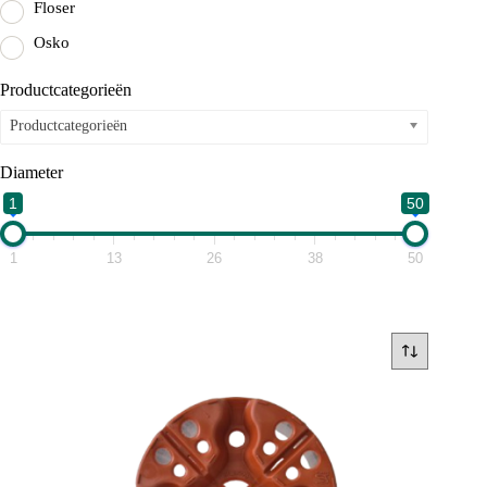
Floser
Osko
Productcategorieën
Productcategorieën
Diameter
1
50
1
13
26
38
50