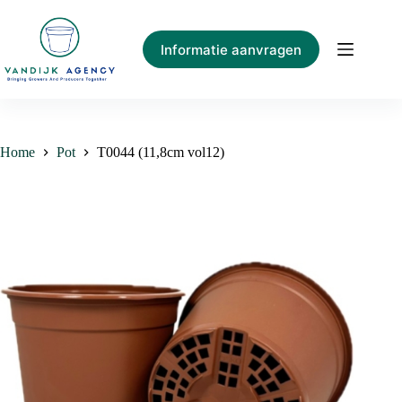
Ga
naar
de
Informatie aanvragen
inhoud
Home
Pot
T0044 (11,8cm vol12)