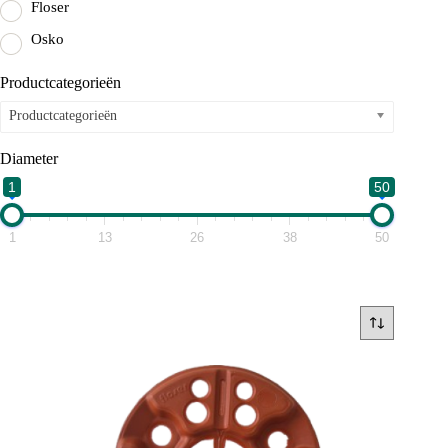
Floser
Osko
Productcategorieën
Productcategorieën
Diameter
1
50
1
13
26
38
50