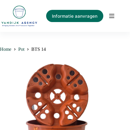
Ga
naar
de
Informatie aanvragen
inhoud
Home
Pot
BTS 14