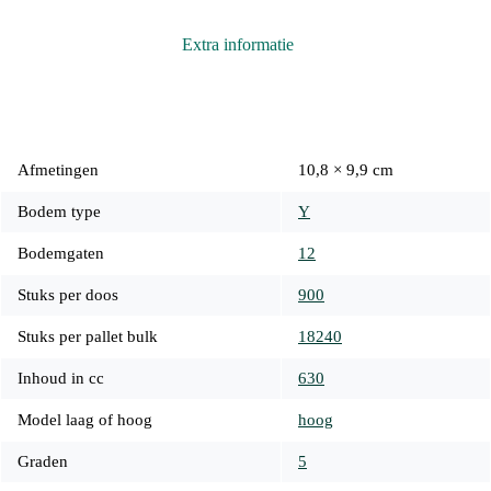
Extra informatie
Afmetingen
10,8 × 9,9 cm
Bodem type
Y
Bodemgaten
12
Stuks per doos
900
Stuks per pallet bulk
18240
Inhoud in cc
630
Model laag of hoog
hoog
Graden
5