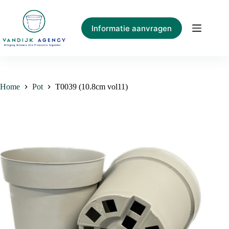
Ga
naar
de
Informatie aanvragen
inhoud
Home
Pot
T0039 (10.8cm vol11)