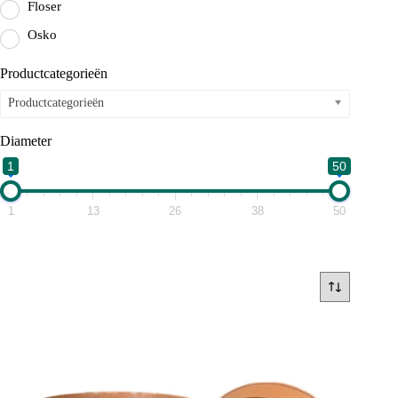
Floser
Osko
Productcategorieën
Productcategorieën
Diameter
1
50
1
13
26
38
50