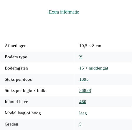
Extra informatie
Afmetingen
10,5 × 8 cm
Bodem type
Y
Bodemgaten
15 + middengat
Stuks per doos
1395
Stuks per bigbox bulk
36828
Inhoud in cc
460
Model laag of hoog
laag
Graden
5