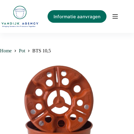
Ga
naar
de
Informatie aanvragen
inhoud
Home
Pot
BTS 10,5