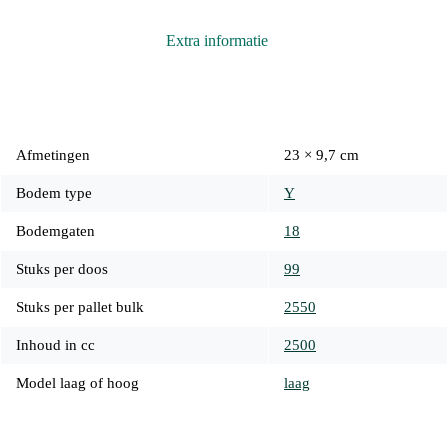
Extra informatie
Afmetingen
23 × 9,7 cm
Bodem type
Y
Bodemgaten
18
Stuks per doos
99
Stuks per pallet bulk
2550
Inhoud in cc
2500
Model laag of hoog
laag