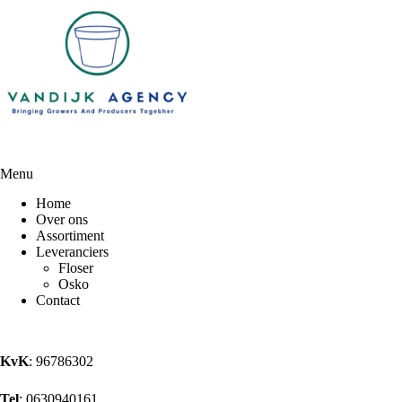
Menu
Home
Over ons
Assortiment
Leveranciers
Floser
Osko
Contact
KvK
: 96786302
Tel
: 0630940161