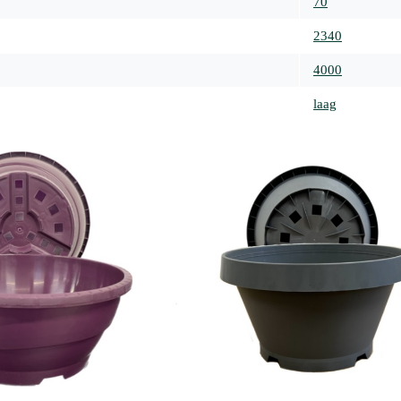
70
2340
4000
laag