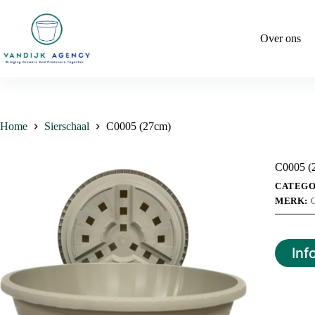
Ga
naar
de
Over ons
inhoud
Home
Sierschaal
C0005 (27cm)
C0005 (
CATEGO
MERK:
Inf